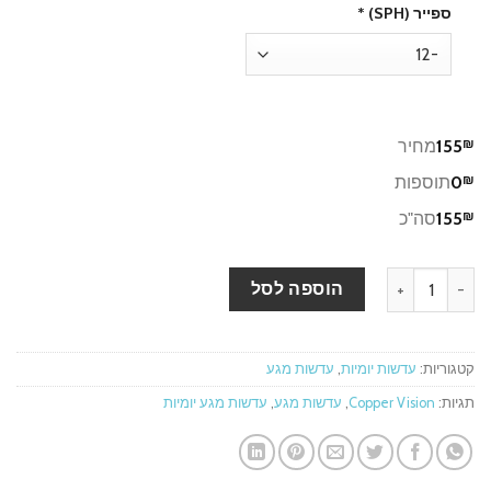
ספייר (SPH)
*
₪
155
מחיר
₪
0
תוספות
₪
155
סה"כ
כמות של MiSight 30pck עדשות מגע יומיות
הוספה לסל
קטגוריות:
עדשות יומיות
,
עדשות מגע
תגיות:
Copper Vision
,
עדשות מגע
,
עדשות מגע יומיות