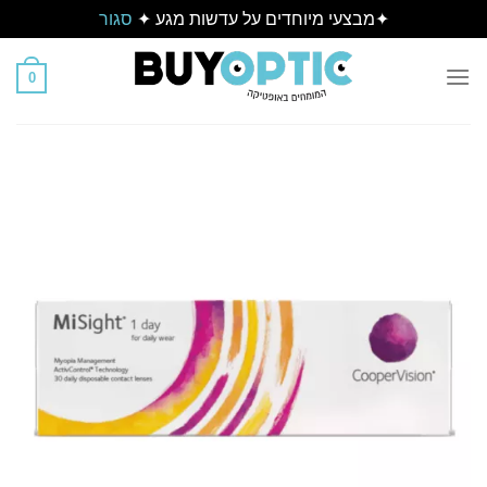
✦מבצעי מיוחדים על עדשות מגע ✦
סגור
Ski
t
0
conten