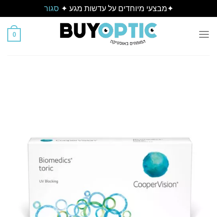
✦מבצעי מיוחדים על עדשות מגע ✦
סגור
Ski
t
0
conten