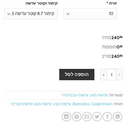
זווית
*
קימור וקוטר עדשה
₪
240
מחיר
₪
0
תוספות
₪
240
סה"כ
כמות של Biomedics toric 6pck - עדשות מגע חודשיות טוריות
הוספה לסל
קטגוריות:
עדשות מגע
,
עדשות עם צילנדר
תגיות:
CooperVision
,
Biomedics
,
עדשות מגע
,
עדשות מגע חודשיות טוריות