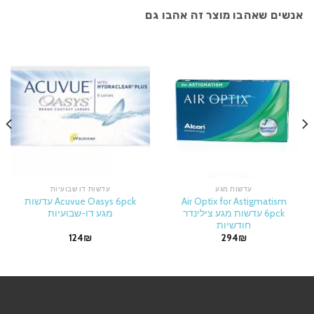
אנשים שאהבו מוצר זה אהבו גם
עדשות מגע
עדשות דו שבועיות
Air Optix for Astigmatism
Acuvue Oasys 6pck עדשות
6pck עדשות מגע צילינדר
מגע דו-שבועיות
חודשיות
124
₪
294
₪