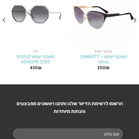
משקפי שמש
כללי
משקפי שמש CHARLETT –
משקפי שמש VOGUE
VO4224S 323/11
LImor
450
₪
200
₪
הרשמו לרשימת הדיוור שלנו ותהנו ראשונים ממבצעים
והנחות מיוחדות