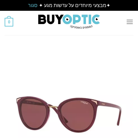
✦מבצעי מיוחדים על עדשות מגע ✦
סגור
Ski
t
0
conten