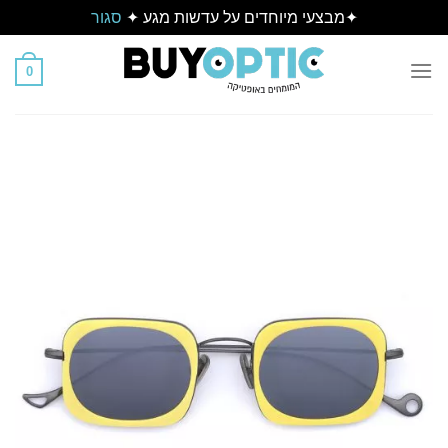
✦מבצעי מיוחדים על עדשות מגע ✦
סגור
Ski
t
0
conten