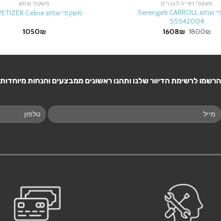
משקפי ראייה לגברים
משקפי שמש
משקפי שמש Serengeti CARROLL
משקפי שמש EYEPETIZER Celine
SS542004
Current
Original
1050
₪
1608
₪
1800
₪
price
price
is:
was:
1608₪.
1800₪.
הרשמו לרשימת הדיוור שלנו ותהנו ראשונים ממבצעים והנחות מיוחדות