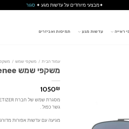
✦מבצעי מיוחדים על עדשות מגע ✦
סגור
 ראייה
עדשות מגע
תמיסות ואביזרים
עמוד הבית
/
משקפי שמש
/
משקפי
משקפי שמש EYEPETIZER Etienee
1050
₪
גשר כפול .
מגיעה עם עדשות אפורות מדורגו