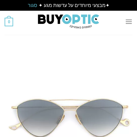
✦מבצעי מיוחדים על עדשות מגע ✦
סגור
Ski
t
0
conten