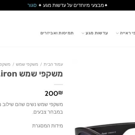
✦מבצעי מיוחדים על עדשות מגע ✦
סגור
 ראייה
עדשות מגע
תמיסות ואביזרים
עמוד הבית
/
משקפי שמש
/
משקפי
משקפי שמש CHARLETT – Liron
200
₪
משקפי שמש נשים שהם שילוב מד
במבחר צבעים.
מידות המסגרת