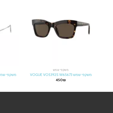
משקפי שמש
משקפי שמש VOGUE VO5392S W65673
משקפי שמש AN OVAL RB3547 91984E
450
₪