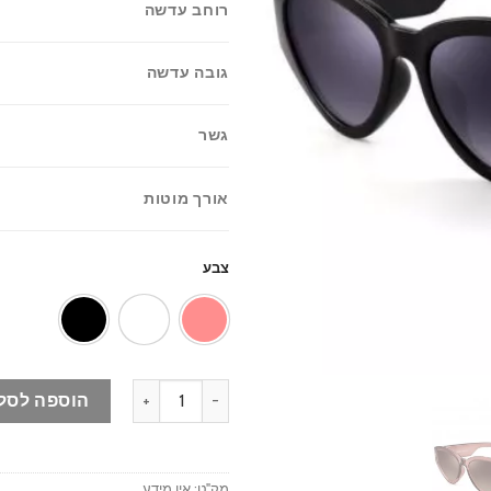
רוחב עדשה
גובה עדשה
גשר
אורך מוטות
צבע
כמות של משקפי שמש CHARLETT – Liron
הוספה לסל
מק"ט:
אין מידע