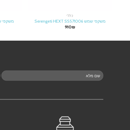
כללי
משקפי שמש Serengeti HEXT SS571006
משקפי שמש 405 108/73
910
₪