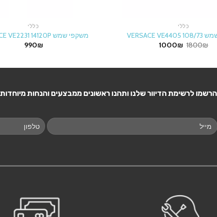
כללי
כללי
VERSACE VE4
משקפי שמש VERSACE VE2231 14120P
Current
Original
990
₪
1000
₪
1800
₪
price
price
is:
was:
1000₪.
1800₪.
הרשמו לרשימת הדיוור שלנו ותהנו ראשונים ממבצעים והנחות מיוחדות