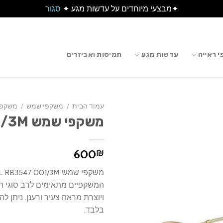
✦מבצעי מיוחדים על עדשות מגע ✦
סגור
 ראייה
עדשות מגע
תמיסות ואביזרים
עמוד הבית
/
משקפי שמש
/
משקפי
משקפי שמש RAY-BAN OVAL RB3547 001/3M
600
₪
המשקפיים מתאימים לרב סוגי הפ
ויוצרת מראה צעיר ורענן. ניתן 
בלבד.