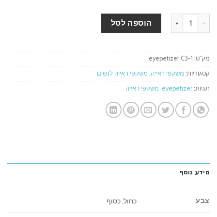
כמות של משקפי ראייה EYEPETIZER Nicole
הוספה לסל
מק"ט:
eyepetizer C3-1
קטגוריות:
משקפי ראייה
,
משקפי ראייה לנשים
תגיות:
eyepetizer
,
משקפי ראייה
מידע נוסף
צבע
כחול, כסוף