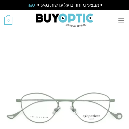
✦מבצעי מיוחדים על עדשות מגע ✦
סגור
Ski
t
0
conten