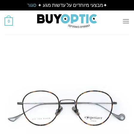
✦מבצעי מיוחדים על עדשות מגע ✦
סגור
Ski
t
0
conten