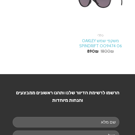
כללי
משקפי שמש OAKLEY
SPINDRIFT OO9474 06
Current
Original
890
₪
1800
₪
price
price
is:
was:
890₪.
1800₪.
הרשמו לרשימת הדיוור שלנו ותהנו ראשונים ממבצעים
והנחות מיוחדות