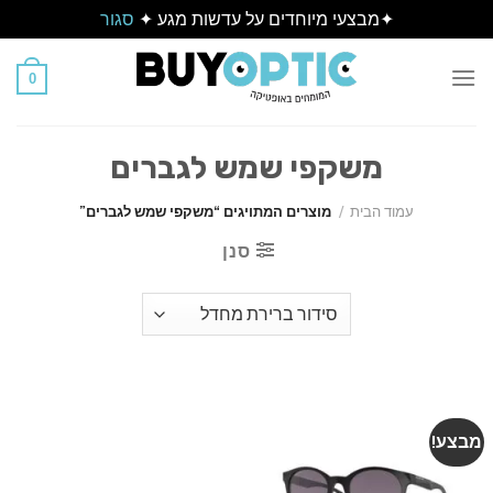
✦מבצעי מיוחדים על עדשות מגע ✦
סגור
Ski
t
0
conten
משקפי שמש לגברים
עמוד הבית
/
מוצרים המתויגים “משקפי שמש לגברים”
סנן
מבצע!