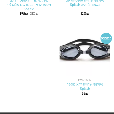
משקפי שחייה אופטיות עם
משקפי שחייה אופטיות עם
מספר לראיה Splash
מספר לראיה במרשם פלוס (+)
Specxs
Current
Original
195
₪
210
₪
120
₪
price
price
is:
was:
195₪.
210₪.
במבצע
עדשות מגע
משקפי שחייה ללא מספר
Splash
55
₪