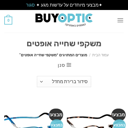
✦מבצעי מיוחדים על עדשות מגע ✦
סגור
Ski
t
0
conten
משקפי שחייה אופטים
עמוד הבית
/
מוצרים המתויגים “משקפי שחייה אופטים”
סנן
מבצע!
מבצע!
במבצע
במבצע