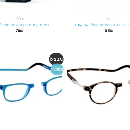
כללי
כללי
 Bepanthen בקבוקונים
טיפות עיניים דרופספט DROPsept
76
₪
58
₪
מבצע!
במבצע