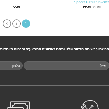
מרשם פלוס (+) Specxs
Current
Original
55
₪
195
₪
210
₪
price
price
is:
was:
195₪.
210₪.
2
1
הרשמו לרשימת הדיוור שלנו ותהנו ראשונים ממבצעים והנחות מיוחדות