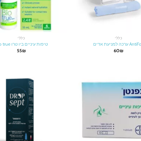
כללי
כללי
A ערכה למניעת אדים
טיפות עיניים ביו טרו Bio true
55
₪
60
₪