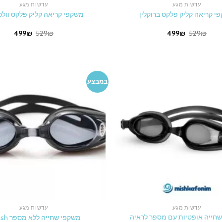
עדשות מגע
עדשות מגע
י קריאה קליק פלקס ברוקלין
משקפי קריאה קליק פלקס וולס
rrent
Original
Current
Original
499
₪
529
₪
499
₪
529
₪
price
price
price
price
is:
was:
is:
was:
99₪.
529₪.
499₪.
529₪.
במבצע
עדשות מגע
עדשות מגע
חייה אופטיות עם מספר לראיה
משקפי שחייה ללא מספר Splash