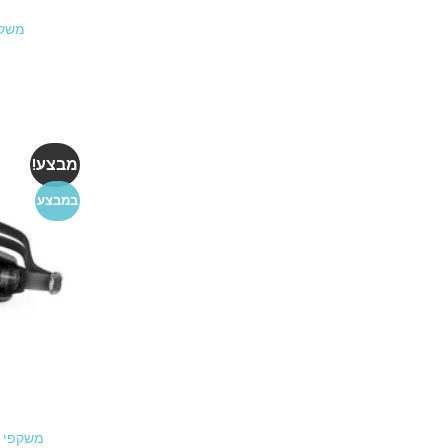
משקפ
מבצע!
במבצע
משקפי ש